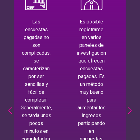
Las
Es posible
M
encuestas
registrarse
ve
pagadas no
en varios
en
son
paneles de
co
complicadas,
investigación
pr
se
que ofrecen
rel
caracterizan
encuestas
por ser
pagadas. Es
ser
sencillas y
un método
pr
fácil de
muy bueno
qu
completar.
para
est
Generalmente,
aumentar los
m
se tarda unos
ingresos
loca
pocos
participando
minutos en
en
opo
completarlas.
encuestas.
de 