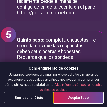
fácilmente desde el menú de
configuración de tu cuenta en el panel
https://portal.tgmpanel.com.
Quinto paso:
completa encuestas. Te
recordamos que las respuestas
deben ser sinceras y honestas.
Recuerda que los sondeos
desempeñan una función social
relevante y tu opinión es muy
Consentimiento de cookies
importante para las empresas que
Utilizamos cookies para analizar el uso del sitio y mejorar su
nos encargan estas investigaciones.
experiencia. Las cookies analíticas nos ayudan a comprender
cómo utiliza nuestra plataforma.
Más información sobre nuestra
En base al resultado de las encuestas,
política de cookies
se toman decisiones importantes que
te afectan también a ti como
Rechazar análisis
Aceptar todo
consumidor. No tienes que temer